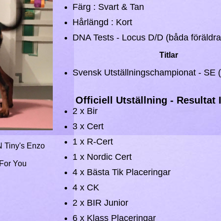
Färg : Svart & Tan
Hårlängd : Kort
​DNA Tests - Locus D/D (båda föräldra
Titlar
Svensk Utställningschampionat - SE
Officiell Utställning - Resultat 
2 x Bir
3 x Cert
1 x R-Cert
 Tiny's Enzo
1 x Nordic Cert
or You​
4 x Bästa Tik Placeringar
4 x CK
2 x BIR Junior
6 x Klass Placeringar