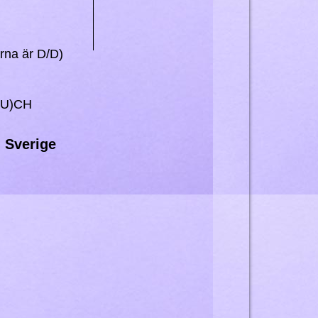
rna är D/D)
 (U)CH
I Sverige