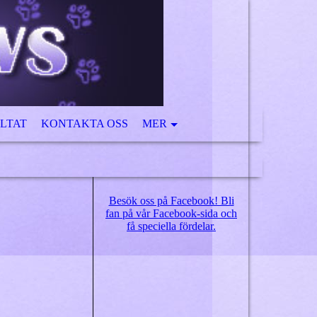
LTAT
KONTAKTA OSS
MER
Besök oss på Facebook! Bli
fan på vår Facebook-sida och
få speciella fördelar.