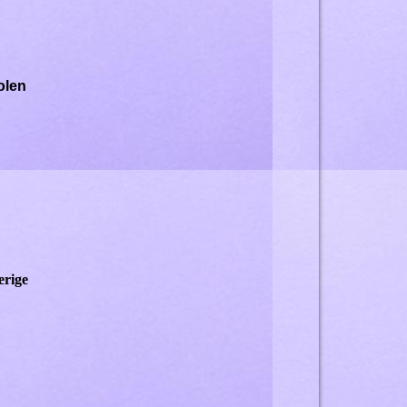
Polen
erige