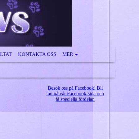
LTAT
KONTAKTA OSS
MER
Besök oss på Facebook! Bli
fan på vår Facebook-sida och
få speciella fördelar.